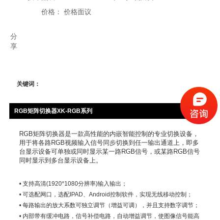
价格：
价格面议
分
享
关键词：
RGB矩阵切换器XK-RGB系列
RGB矩阵切换器是一款高性能的内嵌智能控制的专业切换设备，
用于将各路RGB视频输入信号同步切换到任一输出通道上，即多
台显示设备可单独或同时显示某一路RGB信号，或某路RGB信号
同时显示到多台显示设备上。
• 支持高清(1920*1080分辨率)输入输出；
• 可选配网口，选配IPAD、Android控制软件，实现无线移动控制；
• 每路输出的放大系数可独立调节（增益可调），并且支持数字调节；
• 内部带有缓冲电路，信号补偿电路，自动增益调节，使图像信号能高