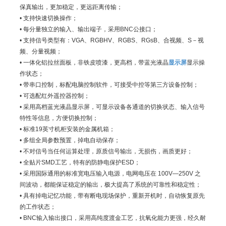
保真输出，更加稳定，更远距离传输；
• 支持快速切换操作；
• 每分量独立的输入、输出端子，采用BNC公接口；
• 支持信号类型有：VGA、RGBHV、RGBS、RGsB、合视频、S－视
频、分量视频；
• 一体化铝拉丝面板，非铁皮喷漆，更高档，带蓝光液晶
显示屏
显示操
作状态；
• 带串口控制，标配电脑控制软件，可接受中控等第三方设备控制；
• 可选配红外遥控器控制；
• 采用高档蓝光液晶显示屏，可显示设备各通道的切换状态、输入信号
特性等信息，方便切换控制；
• 标准19英寸机柜安装的金属机箱；
• 多组全局参数预置，掉电自动保存；
• 不对信号当任何运算处理，原质信号输出，无损伤，画质更好；
• 全贴片SMD工艺，特有的防静电保护ESD；
• 采用国际通用的标准宽电压输入电源，电网电压在 100V—250V 之
间波动，都能保证稳定的输出，极大提高了系统的可靠性和稳定性；
• 具有掉电记忆功能，带有断电现场保护，重新开机时，自动恢复原先
的工作状态；
• BNC输入输出接口，采用高纯度渡金工艺，抗氧化能力更强，经久耐